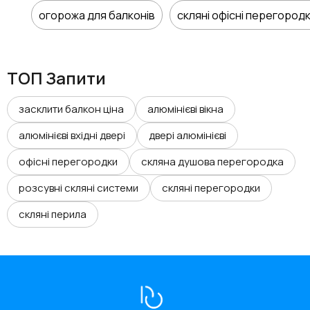
огорожа для балконів
скляні офісні перегород
ТОП Запити
засклити балкон ціна
алюмінієві вікна
алюмінієві вхідні двері
двері алюмінієві
офісні перегородки
скляна душова перегородка
розсувні скляні системи
скляні перегородки
скляні перила