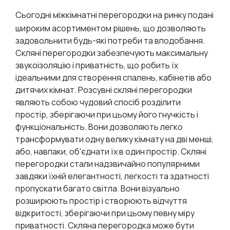
Сьогодні міжкімнатні перегородки на ринку подані
широким асортиментом рішень, що дозволяють
задовольнити будь-які потреби та вподобання.
Скляні перегородки забезпечують максимальну
звукоізоляцію і приватність, що робить їх
ідеальними для створення спалень, кабінетів або
дитячих кімнат. Розсувні скляні перегородки
являють собою чудовий спосіб розділити
простір, зберігаючи при цьому його гнучкість і
функціональність. Вони дозволяють легко
трансформувати одну велику кімнату на дві менші,
або, навпаки, об'єднати їх в один простір. Скляні
перегородки стали надзвичайно популярними
завдяки їхній елегантності, легкості та здатності
пропускати багато світла. Вони візуально
розширюють простір і створюють відчуття
відкритості, зберігаючи при цьому певну міру
приватності. Скляна перегородка може бути