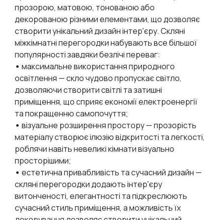
прозорою, матовою, тонованою або
декорованою різними елементами, що дозволяє
створити унікальний дизайн інтер'єру. Скляні
міжкімнатні перегородки набувають все більшої
популярності завдяки безлічі переваг:
•
максимальне використання природного
освітлення — скло чудово пропускає світло,
дозволяючи створити світлі та затишні
приміщення, що сприяє економії електроенергії
та покращенню самопочуття;
•
візуальне розширення простору — прозорість
матеріалу створює ілюзію відкритості та легкості,
роблячи навіть невеликі кімнати візуально
просторішими;
•
естетична привабливість та сучасний дизайн —
скляні перегородки додають інтер'єру
витонченості, елегантності та підкреслюють
сучасний стиль приміщення, а можливість їх
декорування дозволяє створити унікальний