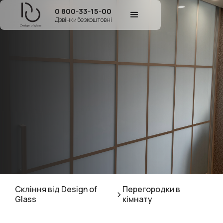
0 800-33-15-00
Дзвінки безкоштовні
Cкління від Design of
Перегородки в
>
Glass
кімнату