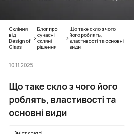
Cкління
Блог про
Що таке скло з чого
від
сучасні
його роблять,
>
>
Design of
скляні
властивості та основні
Glass
рішення
види
10.11.2025
Що таке скло з чого його
роблять, властивості та
основні види
Зміст статті