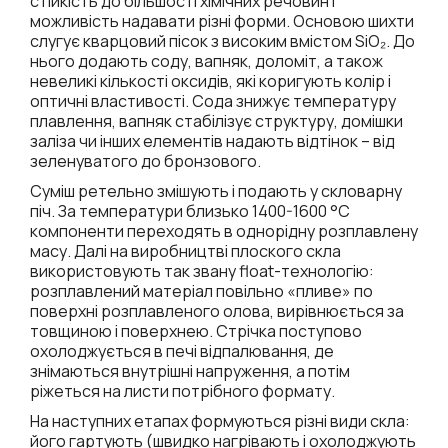
стійкість до більшості хімічних речовин і
можливість надавати різні форми. Основою шихти
слугує кварцовий пісок з високим вмістом SiO₂. До
нього додають соду, вапняк, доломіт, а також
невеликі кількості оксидів, які коригують колір і
оптичні властивості. Сода знижує температуру
плавлення, вапняк стабілізує структуру, домішки
заліза чи інших елементів надають відтінок – від
зеленуватого до бронзового.
Суміш ретельно змішують і подають у скловарну
піч. За температури близько 1400-1600 °C
компоненти переходять в однорідну розплавлену
масу. Далі на виробництві плоского скла
використовують так звану float-технологію:
розплавлений матеріал повільно «пливе» по
поверхні розплавленого олова, вирівнюється за
товщиною і поверхнею. Стрічка поступово
охолоджується в печі відпалювання, де
знімаються внутрішні напруження, а потім
ріжеться на листи потрібного формату.
На наступних етапах формуються різні види скла:
його гартують (швидко нагрівають і охолоджують