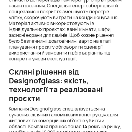
навантаженням. Спеціальні енергозберігальні й
сонцезахисні покриття зменшують перегрів
улітку, скорочують витрати на кондиціонування.
Матеріал активно використовують і в
індивідуальних проєктах: ванні кімнати, шафи,
захисні екрани для камінів. Щоб кожне рішення
було безпечним і довговічним, варто на етапі
планування проєкту обговорити сценарії
використання й замовити підбір варіантів під
конкретні умови експлуатації.
Скляні рішення від
Designofglass: якість,
технології та реалізовані
проєкти
Компанія Designofglass спеціалізується на
сучасних скляних і алюмінієвих конструкціях для
житлових та комерційних об’єктів у Києві й
області. Компанія працює понад 14 років на ринку,