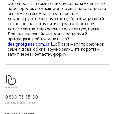
складності: від компактних душових і міжкімнатних
перегородок до масштабного скління котеджів та
бізнес-центрів. Реалізовані проєкти
демонструють, як грамотно підібрані види скла й
технології здатні змінити відчуття простору,
додати світла й підкреслити архітектуру будівлі.
Докладніше ознайомитися з послугами й
прикладами робіт можна на сайті
designofglass.com.ua
. Щоб отримати прорахунок
саме під свій об’єкт, зручно залишити короткий
запит через контактну форму.
0 800-33-15-00
Дзвінки безкоштовні