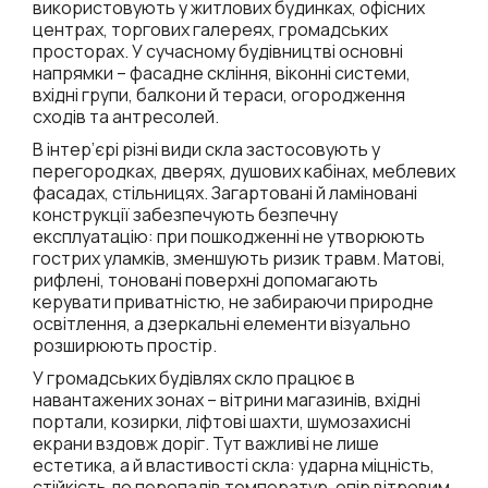
використовують у житлових будинках, офісних
центрах, торгових галереях, громадських
просторах. У сучасному будівництві основні
напрямки – фасадне скління, віконні системи,
вхідні групи, балкони й тераси, огородження
сходів та антресолей.
В інтер’єрі різні види скла застосовують у
перегородках, дверях, душових кабінах, меблевих
фасадах, стільницях. Загартовані й ламіновані
конструкції забезпечують безпечну
експлуатацію: при пошкодженні не утворюють
гострих уламків, зменшують ризик травм. Матові,
рифлені, тоновані поверхні допомагають
керувати приватністю, не забираючи природне
освітлення, а дзеркальні елементи візуально
розширюють простір.
У громадських будівлях скло працює в
навантажених зонах – вітрини магазинів, вхідні
портали, козирки, ліфтові шахти, шумозахисні
екрани вздовж доріг. Тут важливі не лише
естетика, а й властивості скла: ударна міцність,
стійкість до перепадів температур, опір вітровим