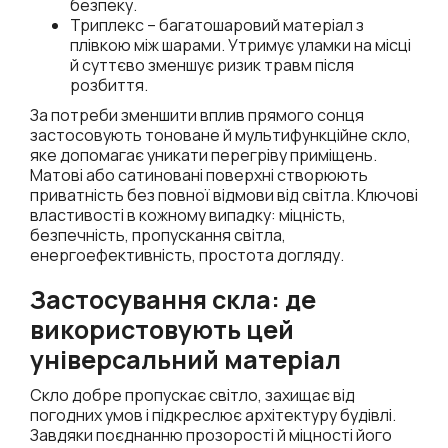
безпеку.
Триплекс – багатошаровий матеріал з
плівкою між шарами. Утримує уламки на місці
й суттєво зменшує ризик травм після
розбиття.
За потреби зменшити вплив прямого сонця
застосовують тоноване й мультифункційне скло,
яке допомагає уникати перегріву приміщень.
Матові або сатиновані поверхні створюють
приватність без повної відмови від світла. Ключові
властивості в кожному випадку: міцність,
безпечність, пропускання світла,
енергоефективність, простота догляду.
Застосування скла: де
використовують цей
універсальний матеріал
Скло добре пропускає світло, захищає від
погодних умов і підкреслює архітектуру будівлі.
Завдяки поєднанню прозорості й міцності його