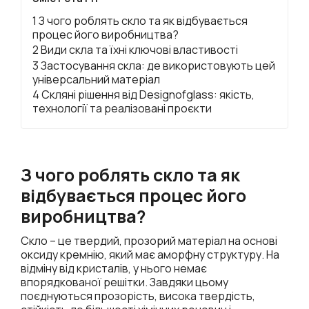
1 З чого роблять скло та як відбувається
процес його виробництва?
2 Види скла та їхні ключові властивості
3 Застосування скла: де використовують цей
універсальний матеріал
4 Скляні рішення від Designofglass: якість,
технології та реалізовані проєкти
З чого роблять скло та як
відбувається процес його
виробництва?
Скло – це твердий, прозорий матеріал на основі
оксиду кремнію, який має аморфну структуру. На
відміну від кристалів, у нього немає
впорядкованої решітки. Завдяки цьому
поєднуються прозорість, висока твердість,