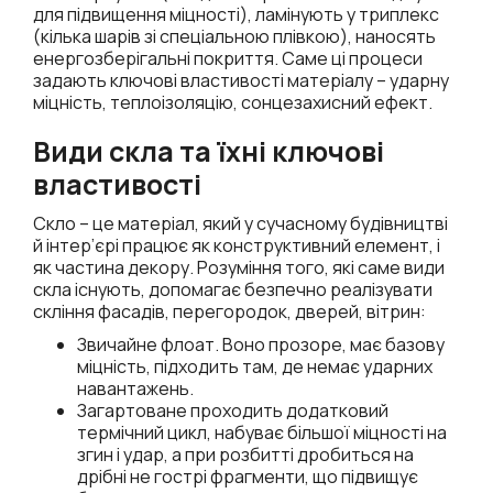
для підвищення міцності), ламінують у триплекс
(кілька шарів зі спеціальною плівкою), наносять
енергозберігальні покриття. Саме ці процеси
задають ключові властивості матеріалу – ударну
міцність, теплоізоляцію, сонцезахисний ефект.
Види скла та їхні ключові
властивості
Скло – це матеріал, який у сучасному будівництві
й інтер’єрі працює як конструктивний елемент, і
як частина декору. Розуміння того, які саме види
скла існують, допомагає безпечно реалізувати
скління фасадів, перегородок, дверей, вітрин:
Звичайне флоат. Воно прозоре, має базову
міцність, підходить там, де немає ударних
навантажень.
Загартоване проходить додатковий
термічний цикл, набуває більшої міцності на
згин і удар, а при розбитті дробиться на
дрібні не гострі фрагменти, що підвищує