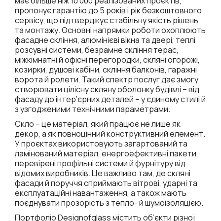
має більше ніж 10 000 реалізованих проєктів,
пропонує гарантію до 5 років і рік безкоштовного
сервісу, що підтверджує стабільну якість рішень
та монтажу. Основні напрямки роботи охоплюють
фасадне скління, алюмінієві вікна та двері, теплі
розсувні системи, безрамне скління терас,
міжкімнатні й офісні перегородки, скляні огорожі,
козирки, душові кабіни, скління балконів, гаражні
ворота й ролети. Такий спектр послуг дає змогу
створювати цілісну скляну оболонку будівлі – від
фасаду до інтер’єрних деталей – у єдиному стилі й
з узгодженими технічними параметрами.
Скло – це матеріал, який працює не лише як
декор, а як повноцінний конструктивний елемент.
У проєктах використовують загартований та
ламінований матеріал, енергоефективні пакети,
перевірені профільні системи й фурнітуру від
відомих виробників. Це важливо там, де скляні
фасади й поруччя сприймають вітрові, ударні та
експлуатаційні навантаження, а також мають
поєднувати прозорість з тепло- й шумоізоляцією.
Портфоліо Designofglass містить об’єкти різної